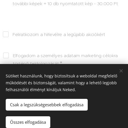
további képek + 10 db nyomtatott kép - 30.000 Ft
Feliratkozom a hírlevélre a legújabb akciókért
Elfogadom a személyes adataim marketing célokra
történő feldolgozását
Sütiket használunk, hogy biztosítsuk a weboldal megfelelő
működését és biztonságát, valamint hogy a lehető legjobb
Küldés
felhasználói élményt kínáljuk Neked.
Csak a legszükségesebbek elfogadása
Minden jog fenntartva © TIMEARTOTH
Összes elfogadása
Az oldalt a
Webnode
működteti
Sütik