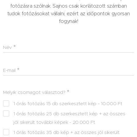
fotózásra szólnak. Sajnos csak korlátozott számban
tudok fotózásokat vállalni, ezért az időpontok gyorsan
fogynak!
Név
E-mail
Melyik csomagot választod?
1 órás fotózás 15 db szerkesztett kép - 10.000 Ft
1 órás fotózás 25 db szerkesztett kép + az összes
jól sikerült további képek - 20.000 Ft
1 órás fotózás 35 db kép + az összes jól sikerült