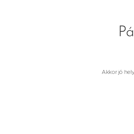
Pá
Akkor jó hely