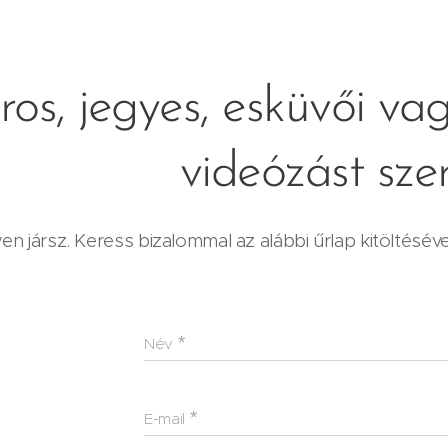
ros, jegyes, esküvői vag
videózást sze
en jársz. Keress bizalommal az alábbi űrlap kitöltésév
Név
E-mail