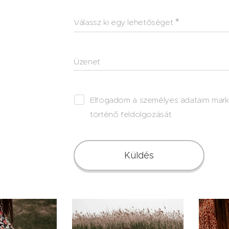
Válassz ki egy lehetőséget
Üzenet
Elfogadom a személyes adataim marke
történő feldolgozását
Küldés