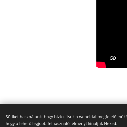
Minden jog fenntartva ©
TIMEARTOTH
Sütiket használunk, hogy biztosítsuk a weboldal megfelelő műkö
Az oldalt a
Webnode
működteti
hogy a lehető legjobb felhasználói élményt kínáljuk Neked.