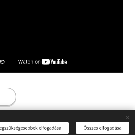
legszükségesebbek elfogadása
Összes elfogadása